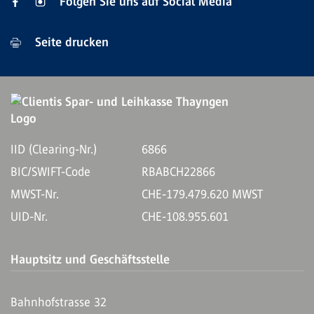
Folgen Sie uns auf Social Media
Seite drucken
IID (Clearing-Nr.)
6866
BIC/SWIFT-Code
RBABCH22866
MWST-Nr.
CHE-179.479.620 MWST
UID-Nr.
CHE-108.955.601
Hauptsitz und Geschäftsstelle
Bahnhofstrasse 32