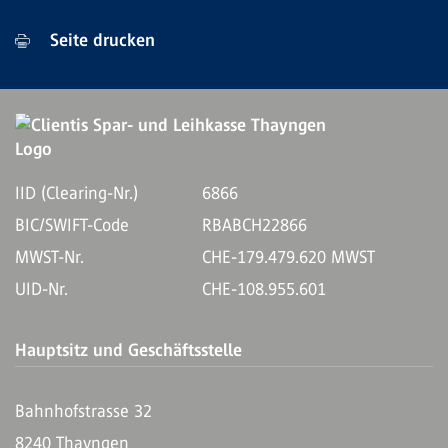
Seite drucken
IID (Clearing-Nr.)
6866
BIC/SWIFT-Code
RBABCH22866
MWST-Nr.
CHE-179.479.620 MWST
UID-Nr.
CHE-108.955.601
Hauptsitz und Geschäftsstelle
Bahnhofstrasse 32
8240 Thayngen