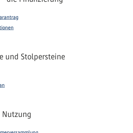
arantrag
itionen
e und Stolpersteine
lan
r Nutzung
ntümerversammlung