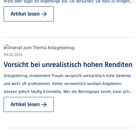
Ärzte oder sogar als Angehörige aus. Sie versuchen, Sie dazu zu bringen,
eine Software zu installieren, sich ins e-Banking einzuloggen oder
Artikel lesen →
persönliche bzw. Bankdaten preiszugeben.
09.02.2026
Vorsicht bei unrealistisch hohen Renditen
Anlagebetrug «Investment Fraud» verspricht unrealistisch hohe Gewinne
und wirkt oft professionell. Hinter vermeintlich seriösen Angeboten
stecken jedoch häufig Kriminelle. Wer die Warnsignale kennt, kann sich
wirksam schützen.
Artikel lesen →