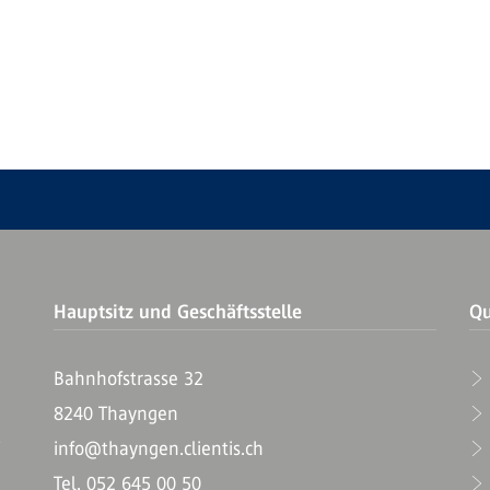
Hauptsitz und Geschäftsstelle
Qu
Bahnhofstrasse 32
8240 Thayngen
T
info@thayngen.clientis.ch
Tel. 052 645 00 50