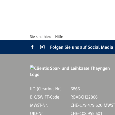
Hilfe
Folgen Sie uns auf Social Media
IID (Clearing-Nr.)
6866
BIC/SWIFT-Code
RBABCH22866
MWST-Nr.
CHE-179.479.620 MWS
UID-Nr.
CHE-108.955.601