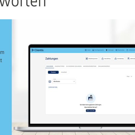
tworten
im
t