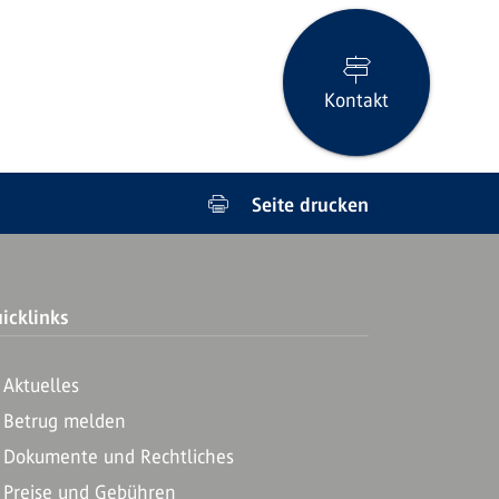
Kontakt
Seite drucken
icklinks
Aktuelles
Betrug melden
Dokumente und Rechtliches
Preise und Gebühren