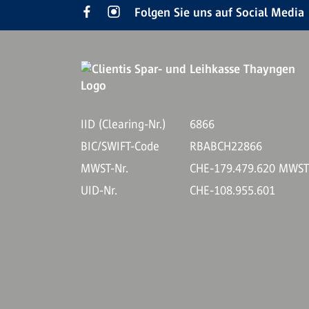
Folgen Sie uns auf Social Media
IID (Clearing-Nr.)
6866
BIC/SWIFT-Code
RBABCH22866
MWST-Nr.
CHE-179.479.620 MWS
UID-Nr.
CHE-108.955.601