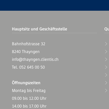
Hauptsitz und Geschäftsstelle
Qu
Bahnhofstrasse 32
8240 Thayngen
T
info@thayngen.clientis.ch
Tel. 052 645 00 50
Öffnungszeiten
Montag bis Freitag
09.00 bis 12.00 Uhr
14.00 bis 17.00 Uhr