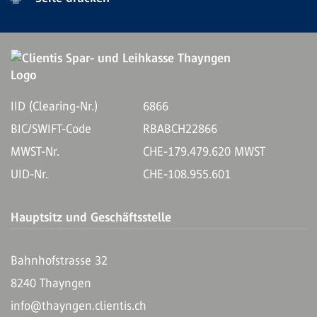
IID (Clearing-Nr.)
6866
BIC/SWIFT-Code
RBABCH22866
MWST-Nr.
CHE-179.479.620 MWST
UID-Nr.
CHE-108.955.601
Hauptsitz und Geschäftsstelle
Bahnhofstrasse 32
8240 Thayngen
info@thayngen.clientis.ch