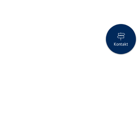
Kontakt
Erfreuliches Jahresergebnis 2025 der Clientis Spar- und Leihkasse
Thayngen
Folgen Sie uns auf Social Media
Seite drucken