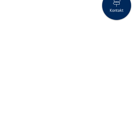
Kontakt
Robustes Wachstum der Clientis Gruppe im ersten Halbjahr
Folgen Sie uns auf Social Media
Seite drucken
IID (Clearing-Nr.)
6866