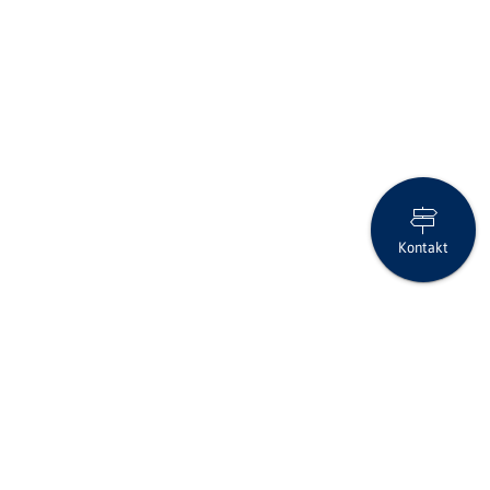
Kontakt
Arbeitsjubiläum bei der Clientis Spar- und Leihkasse Thayngen
Folgen Sie uns auf Social Media