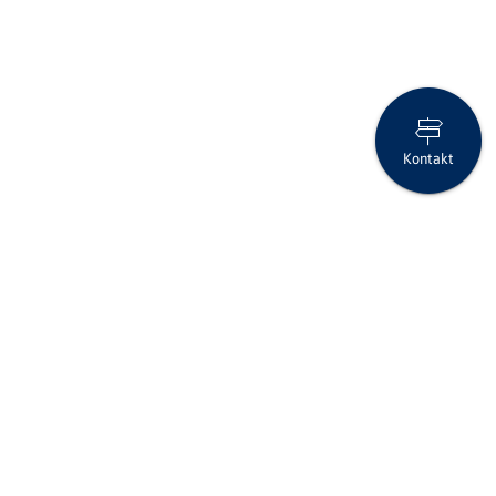
Kontakt
Clientis Gruppe mit einem positiven Halbjahresergebnis
Folgen Sie uns auf Social Media
Seite drucken