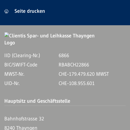
Seite drucken
IID (Clearing-Nr.)
6866
BIC/SWIFT-Code
RBABCH22866
MWST-Nr.
CHE-179.479.620 MWST
UID-Nr.
CHE-108.955.601
Hauptsitz und Geschäftsstelle
Bahnhofstrasse 32
8240 Thayngen