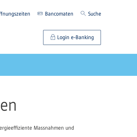
ffnungszeiten
Bancomaten
Suche
Login e-Banking
ren
nergieeffiziente Massnahmen und