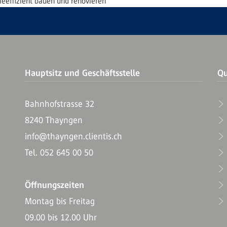
ieeffizient bauen und renovieren
Hauptsitz und Geschäftsstelle
Qu
Bahnhofstrasse 32
8240 Thayngen
T
info@thayngen.clientis.ch
Tel. 052 645 00 50
Öffnungszeiten
Montag bis Freitag
09.00 bis 12.00 Uhr