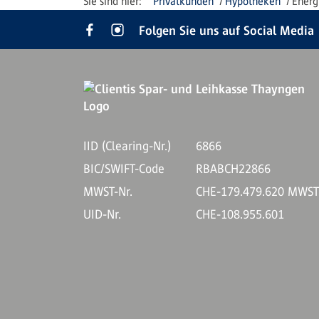
Privatkunden
Hypotheken
Energ
Folgen Sie uns auf Social Media
IID (Clearing-Nr.)
6866
BIC/SWIFT-Code
RBABCH22866
MWST-Nr.
CHE-179.479.620 MWS
UID-Nr.
CHE-108.955.601