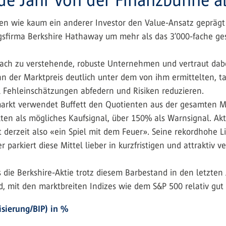
ren wie kaum ein anderer Investor den Value-Ansatz geprägt 
ungsfirma Berkshire Hathaway um mehr als das 3’000-fache ge
 einfach zu verstehende, robuste Unternehmen und vertraut da
nn der Marktpreis deutlich unter dem von ihm ermittelten, ta
ll Fehleinschätzungen abfedern und Risiken reduzieren.
arkt verwendet ­Buffett den Quotienten aus der gesamten Ma
ten als mögliches Kaufsignal, über 150% als Warnsignal. Aktu
t derzeit also «ein Spiel mit dem Feuer». Seine rekordhohe Li
 parkiert diese Mittel lieber in kurzfristigen und attraktiv v
 die Berkshire-Aktie trotz diesem Barbestand in den letzten
 mit den marktbreiten Indizes wie dem S&P 500 relativ gut
isierung/BIP) in %